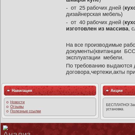
- от 25 рабочих дней (
кух
дизайнерская мебель)
- от 40 рабочих дней (
кух
изготовлен из массива
, 
На все производимые раб
документы(квитанции БСО 
эксплуатации мебели.
По требованию выдаются 
договора,чертежи,акты пр
Навигация
Акции
Новости
БЕСПЛАТНО! Заме
Отзывы
установка.
Полезные ссылки