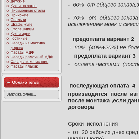
Детские
- 60% от общего заказа,з
Кухни на заказ
Письменные столы
Прихожие
- 70% от обшего заказа 
Спальни
исключением моек и смес
Шкафы-купе
Столешницы
Кухни идеи
предоплата вариант 2
Гостиные
Фасады из массива
- 60% (40%+20%) не боле
дерева
Фасады МДФ
предоплата вариант 3
Фасады рамочный МДФ
Фасады техописание
- оплата частами (посто
Фасады пласик
Облако тегов
последующая оплата 4
производится после изг
Загрузка флеш...
после монтажа ,если дан
договора
Сроки исполнения
- от 20 рабочих днех сре
шкафы купе
)