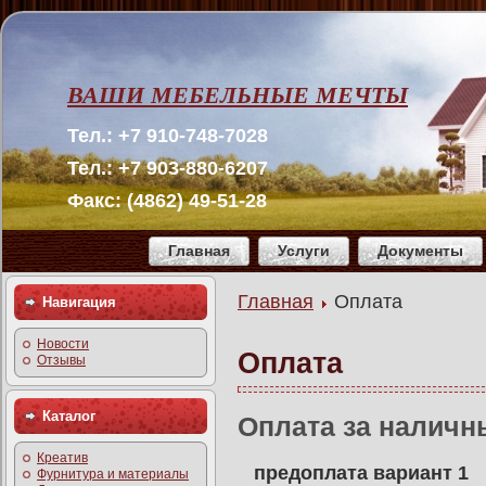
ВАШИ МЕБЕЛЬНЫЕ МЕЧТЫ
Тел.: +7 910-748-7028
Тел.: +7 903-880-6207
Факс: (4862) 49-51-28
Главная
Услуги
Документы
Главная
Оплата
Навигация
Новости
Оплата
Отзывы
Каталог
Оплата за наличн
Креатив
предоплата вариант 1
Фурнитура и материалы